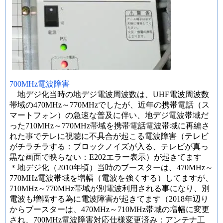
700MHz電波障害
地デジ化当時の地デジ電波周波数は、UHF電波周波数
帯域の470MHz～770MHzでしたが、近年の携帯電話（ス
マートフォン）の急速な普及に伴い、地デジ電波帯域だ
った710MHz～770MHz帯域を携帯電話電波帯域に再編さ
れた事でテレに視聴に不具合が起こる電波障害（テレビ
がチラチラする：ブロックノイズが入る、テレビが真っ
黒な画面で映らない：E202エラー表示）が起きてます
＊地デジ化（2010年頃）当時のブースターは、470MHz～
770MHz電波帯域を増幅（電波を強くする）してますが、
710MHz～770MHz帯域が別電波利用される事になり、別
電波も増幅する為に電波障害が起きてます（2018年辺り
からブースターは、470MHz～710MHz帯域の増幅に変更
され、700MHz電波障害対応仕様変更済み：アンテナ工