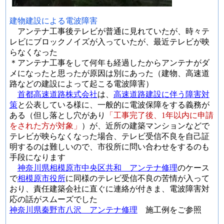
建物建設による電波障害
アンテナ工事後テレビが普通に見れていたが、時々テ
レビにブロックノイズが入っていたが、最近テレビが映
らなくなった
＊アンテナ工事をして何年も経過したからアンテナがダ
メになったと思ったが原因は別にあった（建物、高速道
路などの建設によって起こる電波障害）
首都高速道路株式会社
は、
高速道路建設に伴う障害対
策
と公表している様に、一般的に電波保障をする義務が
ある（但し落とし穴があり
「工事完了後、1年以内に申請
をされた方が対象」
）が、近所の建築マンションなどで
テレビが映らなくなった場合、テレビ受信不良を自己証
明するのは難しいので、市役所に問い合わせをするのも
手段になります
神奈川県相模原市中央区共和 アンテナ修理
のケース
で
相模原市役所
に同様のテレビ受信不良の苦情が入って
おり、責任建築会社に直ぐに連絡が付きま、電波障害対
応の話がスムーズでした
神奈川県秦野市八沢 アンテナ修理
施工例をご参照