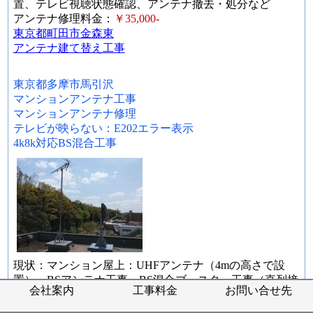
置、テレビ視聴状態確認、アンテナ撤去・処分など
アンテナ修理料金：
￥35,000-
東京都町田市金森東
アンテナ建て替え工事
東京都多摩市馬引沢
マンションアンテナ工事
マンションアンテナ修理
テレビが映らない：E202エラー表示
4k8k対応BS混合工事
現状：マンション屋上：UHFアンテナ（4mの高さで設
置）、BSアンテナ工事、BS混合ブースター工事（直列接
会社案内
工事料金
お問い合せ先
続）
作業内容：アンテナ点検、電波受信状況確認、4k8k対応