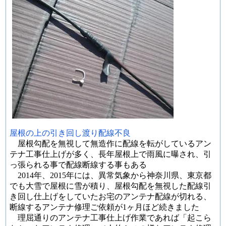
屋根の上の引き回し渡り配線不良
屋根勾配を無視して無造作に配線を転がしているアン
テナ工事仕上げが多く、長年屋根上で雨風に曝され、引
っ張られる事で配線断線する事もある
2014年、2015年には、異常気象から神奈川県、東京都
でも大雪で屋根に雪が積り、屋根勾配を無視した配線引
き回し仕上げをしていたお宅のアンテナ配線が切れる、
断線するアンテナ修理ご依頼が1ヶ月ほど続きました
理屈通りのアンテナ工事仕上げ作業であれば「起こら