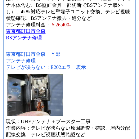
ナ本体含む、BS壁面金具一部切断でBSアンテナ取外
し）、4k8k対応テレビ壁端子ユニット交換、テレビ視聴
状態確認、BSアンテナ撤去・処分など
アンテナ修理料金：
￥26,400-
東京都町田市金森
BSアンテナ修理
東京都町田市金森 Ｙ邸
アンテナ修理
テレビが映らない：E202エラー表示
現状：UHFアンテナ＋ブースター工事
作業内容：テレビが映らない原因調査・確認、屋内分配
配線交換、テレビ視聴状態確認など