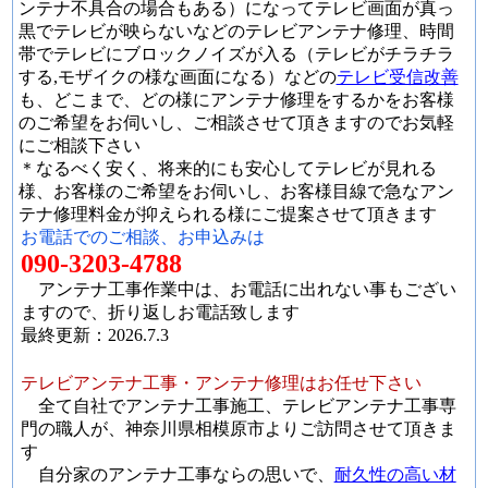
ンテナ不具合の場合もある）になってテレビ画面が真っ
黒でテレビが映らないなどのテレビアンテナ修理、時間
帯でテレビにブロックノイズが入る（テレビがチラチラ
する,モザイクの様な画面になる）などの
テレビ受信改善
も、どこまで、どの様にアンテナ修理をするかをお客様
のご希望をお伺いし、ご相談させて頂きますのでお気軽
にご相談下さい
＊なるべく安く、将来的にも安心してテレビが見れる
様、お客様のご希望をお伺いし、お客様目線で急なアン
テナ修理料金が抑えられる様にご提案させて頂きます
お電話でのご相談、お申込みは
090-3203-4788
アンテナ工事作業中は、お電話に出れない事もござい
ますので、折り返しお電話致します
最終更新：2026.7.3
テレビアンテナ工事・アンテナ修理はお任せ下さい
全て自社でアンテナ工事施工、テレビアンテナ工事専
門の職人が、神奈川県相模原市よりご訪問させて頂きま
す
自分家のアンテナ工事ならの思いで、
耐久性の高い材