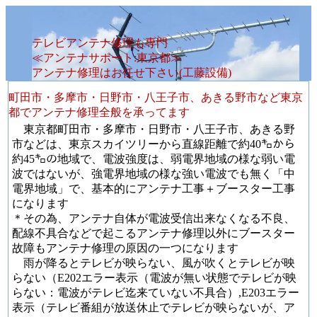
テレビアンテナ修理も専門
≪アンテナサポート:東京都≫
アンテナ修理はお任せ下さい(工藤設備)
町田市・多摩市・日野市・八王子市、あきる野市など東京
都でアンテナ修理全般を承ってます
東京都町田市・多摩市・日野市・八王子市、あきる野
市などは、東京スカイツリーから直線距離で約40㌔から
約45㌔の地域で、電波強度は、弱電界地域の様な弱い電
波ではないが、強電界地域の様な強い電波でも無く「中
電界地域」で、基本的にアンテナ工事＋ブースター工事
になります
＊その為、アンテナ自体が電波受信出来なくなる不良、
配線不具合などで起こるアンテナ修理以外にブースター
故障もアンテナ修理の原因の一つになります
雨が降るとテレビが映らない、風が吹くとテレビが映
らない（E202エラー表示（電波が無い状態でテレビが映
らない：電波がテレビ迄来ていない不具合）,E203エラー
表示（テレビ番組が放送休止でテレビが映らないが、ア