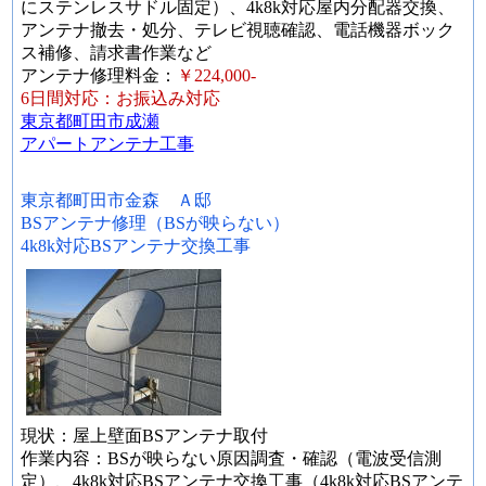
にステンレスサドル固定）、4k8k対応屋内分配器交換、
アンテナ撤去・処分、テレビ視聴確認、電話機器ボック
ス補修、請求書作業など
アンテナ修理料金：
￥224,000-
6日間対応：お振込み対応
東京都町田市成瀬
アパートアンテナ工事
東京都町田市金森 Ａ邸
BSアンテナ修理（BSが映らない）
4k8k対応BSアンテナ交換工事
現状：屋上壁面BSアンテナ取付
作業内容：BSが映らない原因調査・確認（電波受信測
定）、4k8k対応BSアンテナ交換工事（4k8k対応BSアンテ