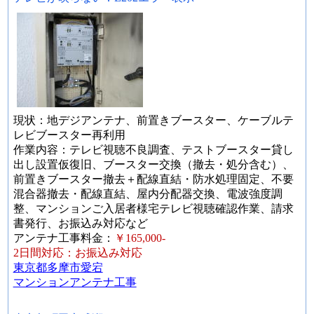
現状：地デジアンテナ、前置きブースター、ケーブルテ
レビブースター再利用
作業内容：テレビ視聴不良調査、テストブースター貸し
出し設置仮復旧、ブースター交換（撤去・処分含む）、
前置きブースター撤去＋配線直結・防水処理固定、不要
混合器撤去・配線直結、屋内分配器交換、電波強度調
整、マンションご入居者様宅テレビ視聴確認作業、請求
書発行、お振込み対応など
アンテナ工事料金：
￥165,000-
2日間対応：お振込み対応
東京都多摩市愛宕
マンションアンテナ工事