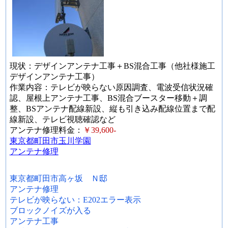
現状：デザインアンテナ工事＋BS混合工事（他社様施工
デザインアンテナ工事）
作業内容：テレビが映らない原因調査、電波受信状況確
認、屋根上アンテナ工事、BS混合ブースター移動＋調
整、BSアンテナ配線新設、縦も引き込み配線位置まで配
線新設、テレビ視聴確認など
アンテナ修理料金：
￥39,600-
東京都町田市玉川学園
アンテナ修理
東京都町田市高ヶ坂 Ｎ邸
アンテナ修理
テレビが映らない：E202エラー表示
ブロックノイズが入る
アンテナ工事