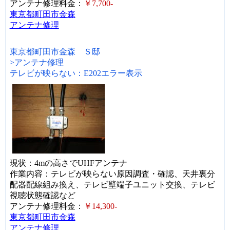
アンテナ修理料金：
￥7,700-
東京都町田市金森
アンテナ修理
東京都町田市金森 Ｓ邸
>アンテナ修理
テレビが映らない：E202エラー表示
現状：4mの高さでUHFアンテナ
作業内容：テレビが映らない原因調査・確認、天井裏分
配器配線組み換え、テレビ壁端子ユニット交換、テレビ
視聴状態確認など
アンテナ修理料金：
￥14,300-
東京都町田市金森
アンテナ修理