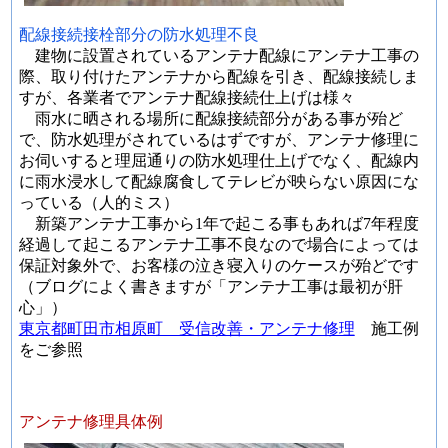
配線接続接栓部分の防水処理不良
建物に設置されているアンテナ配線にアンテナ工事の
際、取り付けたアンテナから配線を引き、配線接続しま
すが、各業者でアンテナ配線接続仕上げは様々
雨水に晒される場所に配線接続部分がある事が殆ど
で、防水処理がされているはずですが、アンテナ修理に
お伺いすると理屈通りの防水処理仕上げでなく、配線内
に雨水浸水して配線腐食してテレビが映らない原因にな
っている（人的ミス）
新築アンテナ工事から1年で起こる事もあれば7年程度
経過して起こるアンテナ工事不良なので場合によっては
保証対象外で、お客様の泣き寝入りのケースが殆どです
（ブログによく書きますが「アンテナ工事は最初が肝
心」）
東京都町田市相原町 受信改善・アンテナ修理
施工例
をご参照
アンテナ修理具体例