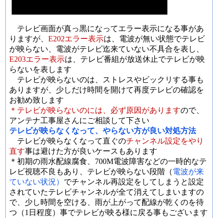
テレビ画面が真っ黒になってエラー表示になる事があ
りますが、
E202エラー表示
は、電波が無い状態でテレビ
が映らない、電波がテレビ迄来ていない不具合を表し、
E203エラー表示
は、テレビ番組が放送休止でテレビが映
らないを表します
テレビが映らないのは、ストレスやビックリする事も
ありますが、少しだけ時間を開けて再度テレビの確認を
お勧め致します
＊テレビが映らないのには、必ず原因があります
ので、
アンテナ工事屋さんにご相談して下さい
テレビが映らなくなって、やらない方が良い対処方法
テレビが映らなくなって直ぐの
チャンネル設定をやり
直す
事は避けた方が良いケースもあります
＊初期の雨水配線腐食、700M電波障害などの一時的なテ
レビ視聴不良もあり、テレビが映らない段階（
電波が来
ていない状況）
でチャンネル再設定をしてしまうと設定
されていたテレビチャンネルが全て消えてしまいますの
で、少し時間を空ける、雨が上がって配線が乾くのを待
つ（1日程度）事でテレビが映る様に戻る事もございます