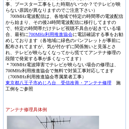
事、ブースター工事をした時期がいつか？でテレビが映
らない原因が異なりますのでご注意下さい）
700MHz電波配信は、各地域で特定の時間帯の電波配信
から始まり、その後24時間電波配信に移行してますの
で、特定の時間帯だけテレビ視聴不具合が起きている場
合、最初に
700MHz利用推進協会
に電話確認する事をお勧
めしております（各地域に緑色のパンフレットが事前に
配布されてますが、気が付かずに関係無いと見落とさ
れ、テレビが映らなくなってから慌ててアンテナ修理の
段階で発覚する事が多くなってます）
＊700MHz電波障害でテレビが映らない場合の修理は、
700MHz利用推進協会で無料で対策工事対応してます
（700MHz利用推進協会専属業者工事）
東京都八王子市めじろ台 受信改善・アンテナ修理
施
工例をご参照
アンテナ修理具体例