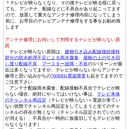
＊テレビが映らなくなり、その後テレビが映る様に戻っ
ても、アンテナ、配線などに不具合があり起こってます
ので、放置して重大なアンテナ修理内容になってしまう
前に、お早目のテレビアンテナ修理をする事をお勧め致
します
アンテナ修理にお伺いして判明するテレビが映らない原
因
テレビが映らない原因は、
建物引き込み配線接続接栓
部分の防水処理不足による雨水腐食
、
屋根の上の引き回
し渡り配線不良
、
ブースター故障・不良
の3パターンが最
近は多くなってますが、テレビが映らないからアンテナ
修理と思い込みがちの
700MHz電波障害
も起きてますので
ご注意下さい
アンテナ配線雨水腐食、配線接触不具合でテレビが映
らない場合、絶対にやってはいけない事は、
テレビ本体
のチャンネル再設定
（テレビが映らない＝電波が来てい
ない状態でチャンネル再設定をしてしまうと全てのチャ
ンネルの存在が無くなり（チャンネル設定されていたの
が消える）、不具合が一時的に仮復旧してもテレビが映
らなくなります）