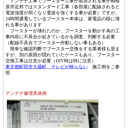
アンテナ工事でブースター工事が追加される事が相模
原市近郊ではスタンダード工事（各部屋に配線されると
電波強度が弱くなり電波を強くする事が必要）ですが、
24時間通電しているブースター本体は、家電品の様に壊
れる事があります
ブースターが壊れたのか、ブースターを動かす為の工
事内容に不具合が起きているかを調査、判断する必要
（配線不具合でブースター作動しない事もある）
簡単な確認判断でブースター交換をする業者様も居ま
すが、別の原因が隠れていたケースもあり、ブースター
交換工事は注意が必要（DIY時は特に注意）
東京都町田市大蔵町 テレビが映らない
施工例をご参
照
アンテナ修理具体例