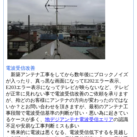
電波受信改善
新築アンテナ工事をしてから数年後にブロックノイズ
が入ったり、真っ黒な画面になってE202エラー表示、
E203エラー表示になってテレビが映らないなど、テレビ
が正常に見れない事で電波受信改善のご依頼を承ります
が、殆どのお客様にアンテナの方向が変わったのではな
いか？とお問い合わせを頂きますが、最初のアンテナ工
事段階で電波受信基準の判断が甘い・悪い為に起きてい
るケースが多く、
地デジアンテナ電波受信エリア
の認識
不足や安易な工事判断ミスも多い
＊将来的に電波は悪くなる、電波受信低下するを見越し