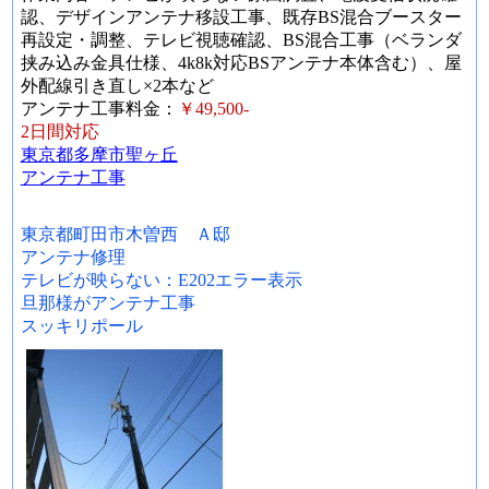
認、デザインアンテナ移設工事、既存BS混合ブースター
再設定・調整、テレビ視聴確認、BS混合工事（ベランダ
挟み込み金具仕様、4k8k対応BSアンテナ本体含む）、屋
外配線引き直し×2本など
アンテナ工事料金：
￥49,500-
2日間対応
東京都多摩市聖ヶ丘
アンテナ工事
東京都町田市木曽西 Ａ邸
アンテナ修理
テレビが映らない：E202エラー表示
旦那様がアンテナ工事
スッキリポール